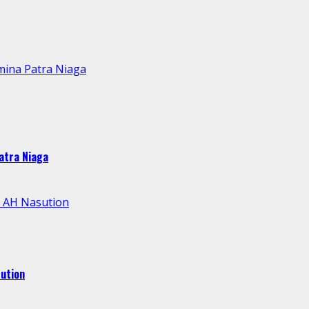
mina Patra Niaga
atra Niaga
l AH Nasution
ution