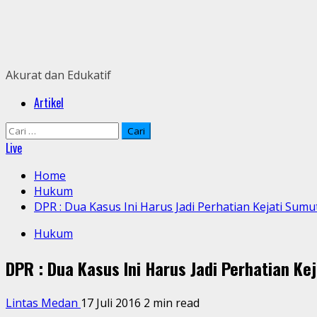
Skip
to
content
Akurat dan Edukatif
Primary
Artikel
Menu
Cari
untuk:
Live
Home
Hukum
DPR : Dua Kasus Ini Harus Jadi Perhatian Kejati Sum
Hukum
DPR : Dua Kasus Ini Harus Jadi Perhatian Ke
Lintas Medan
17 Juli 2016
2 min read