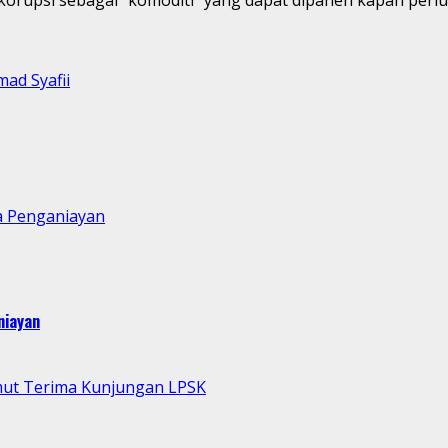
d Syafii
a Penganiayan
niayan
mut Terima Kunjungan LPSK