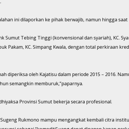
.
an ini dilaporkan ke pihak berwajib, namun hingga saat ini
k Sumut Tebing Tinggi (konvensional dan syariah), KC. Sya
Lubuk Pakam, KC. Simpang Kwala, dengan total perkiraan kre
ah diperiksa oleh Kajatisu dalam periode 2015 – 2016. Nam
tahun semangkin memburuk,”paparnya.
hiyaksa Provinsi Sumut bekerja secara profesional.
 Sugeng Rukmono mampu mengangkat kembali citra institus
korupsi sebagai “komoditi” yang dapat dipanen kapan perlu