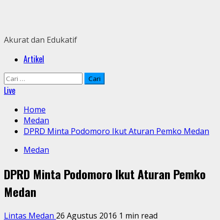
Skip
to
content
Akurat dan Edukatif
Primary
Artikel
Menu
Cari
untuk:
Live
Home
Medan
DPRD Minta Podomoro Ikut Aturan Pemko Medan
Medan
DPRD Minta Podomoro Ikut Aturan Pemko
Medan
Lintas Medan
26 Agustus 2016
1 min read