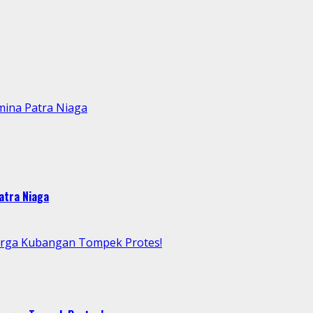
mina Patra Niaga
atra Niaga
arga Kubangan Tompek Protes!