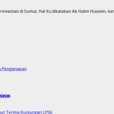
investasi di Sumut, Hal itu dikatakan Ab Halim Hussein, ka
a Penganiayan
niayan
mut Terima Kunjungan LPSK