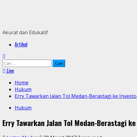
Skip
to
content
Akurat dan Edukatif
Primary
Artikel
Menu
Cari
untuk:
Live
Home
Hukum
Erry Tawarkan Jalan Tol Medan-Berastagi ke Investo
Hukum
Erry Tawarkan Jalan Tol Medan-Berastagi ke