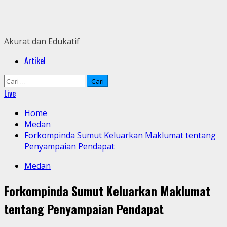
Skip
to
content
Akurat dan Edukatif
Primary
Artikel
Menu
Cari
untuk:
Live
Home
Medan
Forkompinda Sumut Keluarkan Maklumat tentang
Penyampaian Pendapat
Medan
Forkompinda Sumut Keluarkan Maklumat
tentang Penyampaian Pendapat