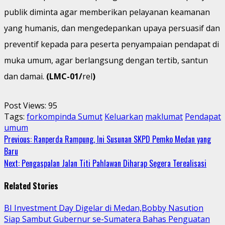
publik diminta agar memberikan pelayanan keamanan
yang humanis, dan mengedepankan upaya persuasif dan
preventif kepada para peserta penyampaian pendapat di
muka umum, agar berlangsung dengan tertib, santun
dan damai.
(LMC-01/
rel
)
Post Views:
95
Tags:
forkompinda Sumut
Keluarkan
maklumat
Pendapat
umum
Continue
Previous:
Ranperda Rampung, Ini Susunan SKPD Pemko Medan yang
Baru
Reading
Next:
Pengaspalan Jalan Titi Pahlawan Diharap Segera Terealisasi
Related Stories
BI Investment Day Digelar di Medan,Bobby Nasution
Siap Sambut Gubernur se-Sumatera Bahas Penguatan