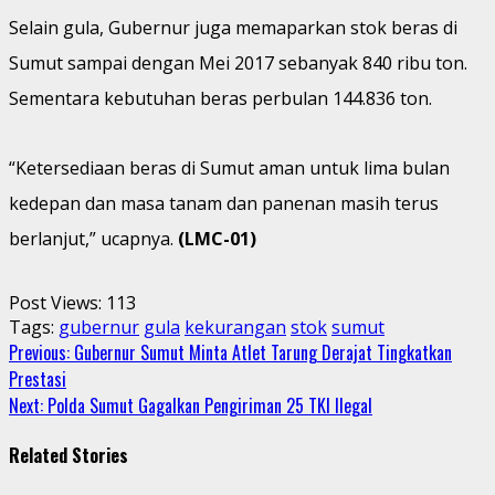
Selain gula, Gubernur juga memaparkan stok beras di
Sumut sampai dengan Mei 2017 sebanyak 840 ribu ton.
Sementara kebutuhan beras perbulan 144.836 ton.
“Ketersediaan beras di Sumut aman untuk lima bulan
kedepan dan masa tanam dan panenan masih terus
berlanjut,” ucapnya.
(LMC-01)
Post Views:
113
Tags:
gubernur
gula
kekurangan
stok
sumut
Continue
Previous:
Gubernur Sumut Minta Atlet Tarung Derajat Tingkatkan
Prestasi
Reading
Next:
Polda Sumut Gagalkan Pengiriman 25 TKI Ilegal
Related Stories