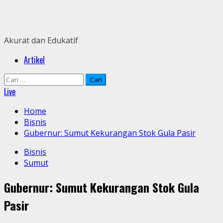
Skip
to
content
Akurat dan Edukatif
Primary
Artikel
Menu
Cari
untuk:
Live
Home
Bisnis
Gubernur: Sumut Kekurangan Stok Gula Pasir
Bisnis
Sumut
Gubernur: Sumut Kekurangan Stok Gula
Pasir