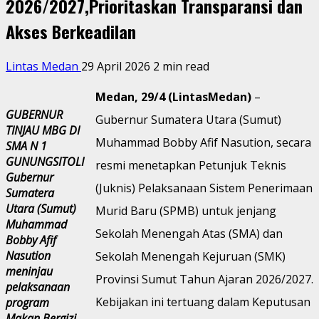
2026/2027,Prioritaskan Transparansi dan
Akses Berkeadilan
Lintas Medan
29 April 2026
2 min read
Medan, 29/4 (LintasMedan)
–
GUBERNUR
Gubernur Sumatera Utara (Sumut)
TINJAU MBG DI
Muhammad Bobby Afif Nasution, secara
SMA N 1
GUNUNGSITOLI
resmi menetapkan Petunjuk Teknis
Gubernur
(Juknis) Pelaksanaan Sistem Penerimaan
Sumatera
Utara (Sumut)
Murid Baru (SPMB) untuk jenjang
Muhammad
Sekolah Menengah Atas (SMA) dan
Bobby Afif
Nasution
Sekolah Menengah Kejuruan (SMK)
meninjau
Provinsi Sumut Tahun Ajaran 2026/2027.
pelaksanaan
Kebijakan ini tertuang dalam Keputusan
program
Makan Bergizi