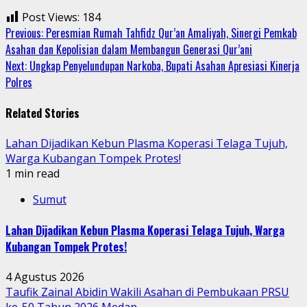
Post Views:
184
Continue
Previous:
Peresmian Rumah Tahfidz Qur’an Amaliyah, Sinergi Pemkab
Asahan dan Kepolisian dalam Membangun Generasi Qur’ani
Reading
Next:
Ungkap Penyelundupan Narkoba, Bupati Asahan Apresiasi Kinerja
Polres
Related Stories
Lahan Dijadikan Kebun Plasma Koperasi Telaga Tujuh,
Warga Kubangan Tompek Protes!
1 min read
Sumut
Lahan Dijadikan Kebun Plasma Koperasi Telaga Tujuh, Warga
Kubangan Tompek Protes!
4 Agustus 2026
Taufik Zainal Abidin Wakili Asahan di Pembukaan PRSU
ke-50 Tahun 2026 Medan