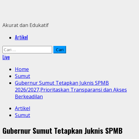
Skip
to
content
Akurat dan Edukatif
Primary
Artikel
Menu
Cari
untuk:
Live
Home
Sumut
Gubernur Sumut Tetapkan Juknis SPMB
2026/2027,Prioritaskan Transparansi dan Akses
Berkeadilan
Artikel
Sumut
Gubernur Sumut Tetapkan Juknis SPMB