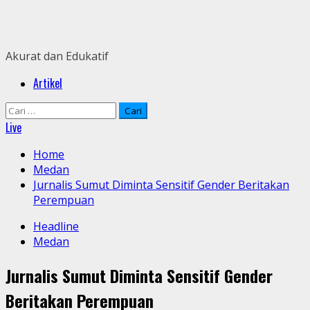
Skip
to
content
Akurat dan Edukatif
Primary
Artikel
Menu
Cari
untuk:
Live
Home
Medan
Jurnalis Sumut Diminta Sensitif Gender Beritakan
Perempuan
Headline
Medan
Jurnalis Sumut Diminta Sensitif Gender
Beritakan Perempuan