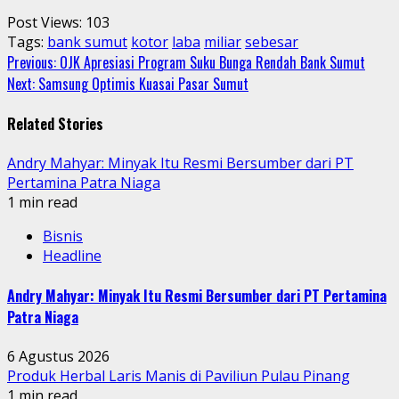
Post Views:
103
Tags:
bank sumut
kotor
laba
miliar
sebesar
Continue
Previous:
OJK Apresiasi Program Suku Bunga Rendah Bank Sumut
Next:
Samsung Optimis Kuasai Pasar Sumut
Reading
Related Stories
Andry Mahyar: Minyak Itu Resmi Bersumber dari PT
Pertamina Patra Niaga
1 min read
Bisnis
Headline
Andry Mahyar: Minyak Itu Resmi Bersumber dari PT Pertamina
Patra Niaga
6 Agustus 2026
Produk Herbal Laris Manis di Paviliun Pulau Pinang
1 min read