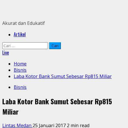
Skip
to
content
Akurat dan Edukatif
Primary
Artikel
Menu
Cari
untuk:
Live
Home
Bisnis
Laba Kotor Bank Sumut Sebesar Rp815 Miliar
Bisnis
Laba Kotor Bank Sumut Sebesar Rp815
Miliar
Lintas Medan
25 Januari 2017
2 min read