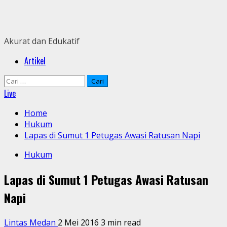
Skip
to
content
Akurat dan Edukatif
Primary
Artikel
Menu
Cari
untuk:
Live
Home
Hukum
Lapas di Sumut 1 Petugas Awasi Ratusan Napi
Hukum
Lapas di Sumut 1 Petugas Awasi Ratusan
Napi
Lintas Medan
2 Mei 2016
3 min read