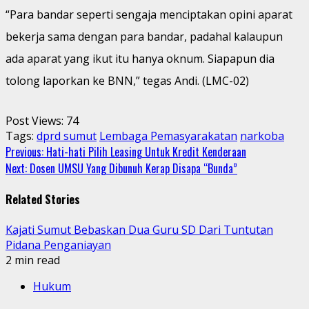
“Para bandar seperti sengaja menciptakan opini aparat
bekerja sama dengan para bandar, padahal kalaupun
ada aparat yang ikut itu hanya oknum. Siapapun dia
tolong laporkan ke BNN,” tegas Andi. (LMC-02)
Post Views:
74
Tags:
dprd sumut
Lembaga Pemasyarakatan
narkoba
Continue
Previous:
Hati-hati Pilih Leasing Untuk Kredit Kenderaan
Next:
Dosen UMSU Yang Dibunuh Kerap Disapa “Bunda”
Reading
Related Stories
Kajati Sumut Bebaskan Dua Guru SD Dari Tuntutan
Pidana Penganiayan
2 min read
Hukum