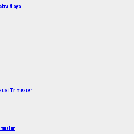
atra Niaga
suai Trimester
rimester