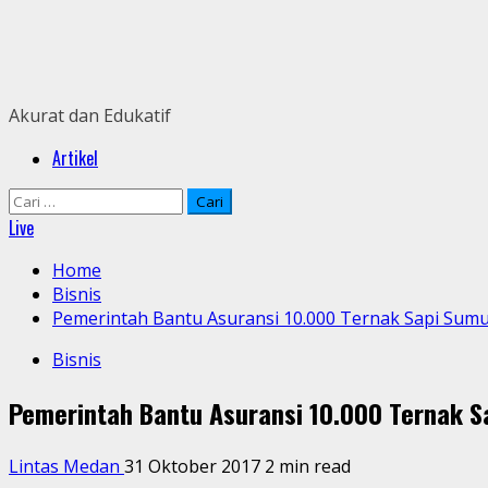
Skip
to
content
Akurat dan Edukatif
Primary
Artikel
Menu
Cari
untuk:
Live
Home
Bisnis
Pemerintah Bantu Asuransi 10.000 Ternak Sapi Sumu
Bisnis
Pemerintah Bantu Asuransi 10.000 Ternak S
Lintas Medan
31 Oktober 2017
2 min read