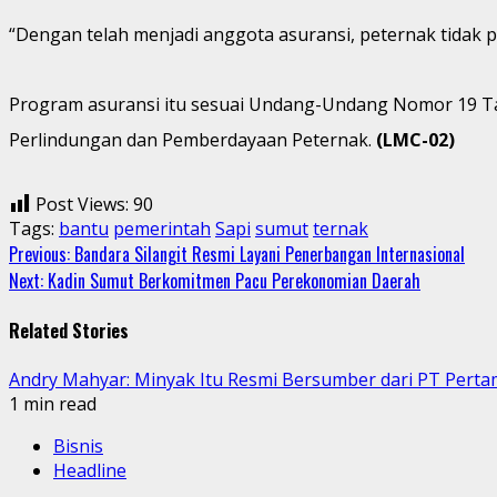
“Dengan telah menjadi anggota asuransi, peternak tidak per
Program asuransi itu sesuai Undang-Undang Nomor 19 T
Perlindungan dan Pemberdayaan Peternak.
(LMC-02)
Post Views:
90
Tags:
bantu
pemerintah
Sapi
sumut
ternak
Continue
Previous:
Bandara Silangit Resmi Layani Penerbangan Internasional
Next:
Kadin Sumut Berkomitmen Pacu Perekonomian Daerah
Reading
Related Stories
Andry Mahyar: Minyak Itu Resmi Bersumber dari PT Perta
1 min read
Bisnis
Headline