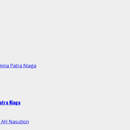
mina Patra Niaga
atra Niaga
l AH Nasution