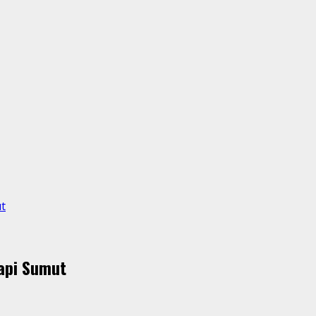
t
api Sumut