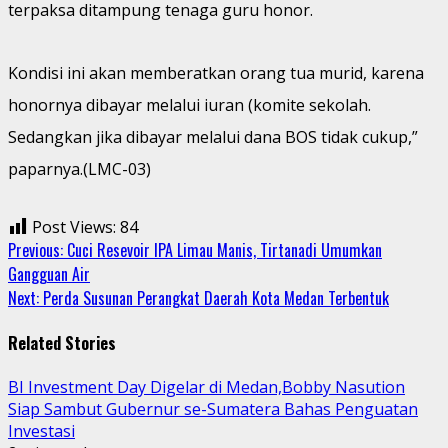
terpaksa ditampung tenaga guru honor.
Kondisi ini akan memberatkan orang tua murid, karena
honornya dibayar melalui iuran (komite sekolah.
Sedangkan jika dibayar melalui dana BOS tidak cukup,”
paparnya.(LMC-03)
Post Views:
84
Continue
Previous:
Cuci Resevoir IPA Limau Manis, Tirtanadi Umumkan
Gangguan Air
Reading
Next:
Perda Susunan Perangkat Daerah Kota Medan Terbentuk
Related Stories
BI Investment Day Digelar di Medan,Bobby Nasution
Siap Sambut Gubernur se-Sumatera Bahas Penguatan
Investasi