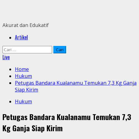
Skip
to
content
Akurat dan Edukatif
Primary
Artikel
Menu
Cari
untuk:
Live
Home
Hukum
Petugas Bandara Kualanamu Temukan 7,3 Kg Ganja
Siap Kirim
Hukum
Petugas Bandara Kualanamu Temukan 7,3
Kg Ganja Siap Kirim