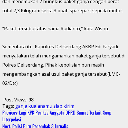
dan menemukan 7 bungkus paket ganja dengan berat
total 7,3 Kilogram serta 3 buah sparepart sepeda motor.
“Paket tersebut atas nama Rudianto,” kata Wisnu.
Sementara itu, Kapolres Deliserdang AKBP Edi Faryadi
menyatakan telah mengamankan paket ganja tersebut di
Polres Deliserdang. Pihak kepolisian pun masih
mengembangkan asal usul paket ganja tersebut.(LMC-
02/Dtc)
Post Views:
98
Tags:
ganja
kualanamu
siap kirim
Continue
Previous:
Lagi KPK Periksa Anggota DPRD Sumut Terkait Suap
Interpelasi
Reading
Next:
Polisi Buru Penembak 3 Jurnalis