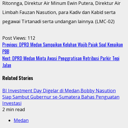
Ritonnga, Direktur Air Minum Ewin Putera, Direktur Air
Limbah Fauzan Nasution, para Kadiv dan Kabid serta
pegawai Tirtanadi serta undangan lainnya. (LMC-02)
Post Views:
112
Continue
Previous:
DPRD Medan Sampaikan Keluhan Wajib Pajak Soal Kenaikan
PBB
Reading
Next:
DPRD Medan Minta Awasi Penggratisan Retribusi Parkir Tepi
Jalan
Related Stories
BI Investment Day Digelar di Medan,Bobby Nasution
Siap Sambut Gubernur se-Sumatera Bahas Penguatan
Investasi
2 min read
Medan