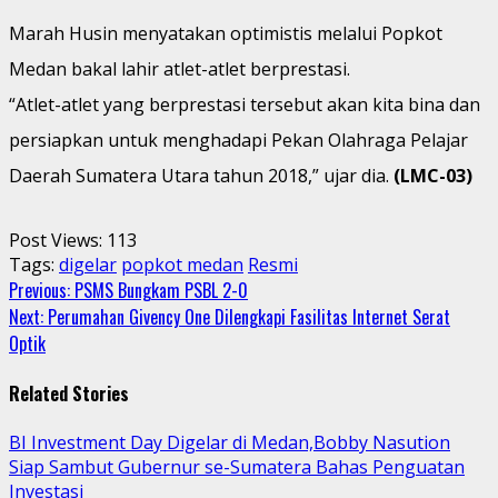
Marah Husin menyatakan optimistis melalui Popkot
Medan bakal lahir atlet-atlet berprestasi.
“Atlet-atlet yang berprestasi tersebut akan kita bina dan
persiapkan untuk menghadapi Pekan Olahraga Pelajar
Daerah Sumatera Utara tahun 2018,” ujar dia.
(LMC-03)
Post Views:
113
Tags:
digelar
popkot medan
Resmi
Continue
Previous:
PSMS Bungkam PSBL 2-0
Next:
Perumahan Givency One Dilengkapi Fasilitas Internet Serat
Reading
Optik
Related Stories
BI Investment Day Digelar di Medan,Bobby Nasution
Siap Sambut Gubernur se-Sumatera Bahas Penguatan
Investasi