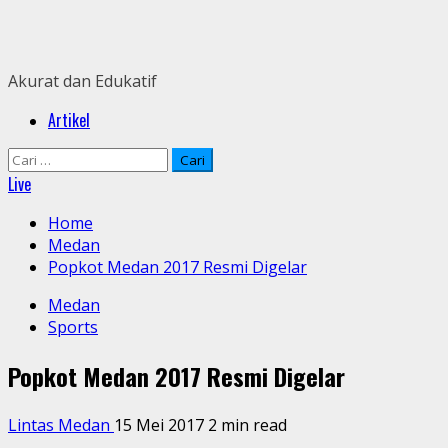
Skip
to
content
Akurat dan Edukatif
Primary
Artikel
Menu
Cari
untuk:
Live
Home
Medan
Popkot Medan 2017 Resmi Digelar
Medan
Sports
Popkot Medan 2017 Resmi Digelar
Lintas Medan
15 Mei 2017
2 min read