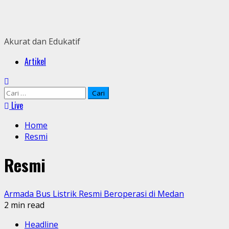
Skip
to
content
Akurat dan Edukatif
Primary
Artikel
Menu
Cari
untuk:
Live
Home
Resmi
Resmi
Armada Bus Listrik Resmi Beroperasi di Medan
2 min read
Headline