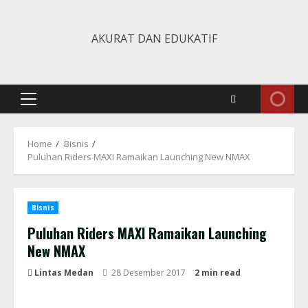
Skip
to
AKURAT DAN EDUKATIF
content
Primary
Menu
Home
Bisnis
Puluhan Riders MAXI Ramaikan Launching New NMAX
Bisnis
Puluhan Riders MAXI Ramaikan Launching
New NMAX
Lintas Medan
28 Desember 2017
2 min read