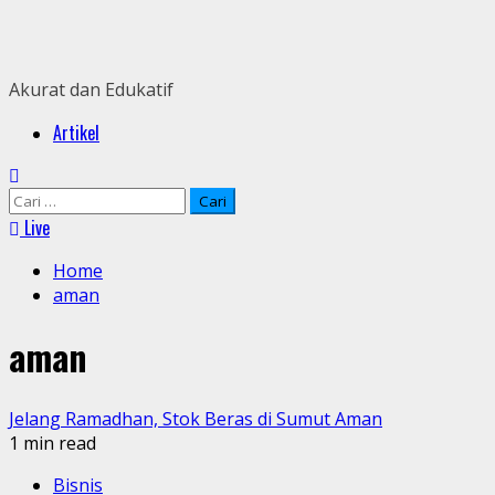
Skip
to
content
Akurat dan Edukatif
Primary
Artikel
Menu
Cari
untuk:
Live
Home
aman
aman
Jelang Ramadhan, Stok Beras di Sumut Aman
1 min read
Bisnis