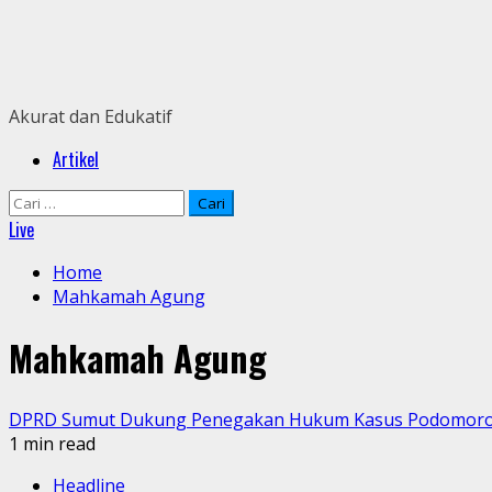
Skip
to
content
Akurat dan Edukatif
Primary
Artikel
Menu
Cari
untuk:
Live
Home
Mahkamah Agung
Mahkamah Agung
DPRD Sumut Dukung Penegakan Hukum Kasus Podomor
1 min read
Headline