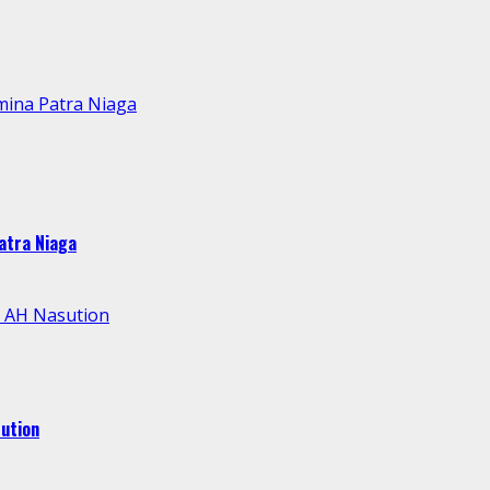
mina Patra Niaga
atra Niaga
l AH Nasution
ution