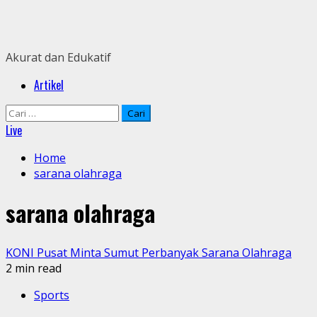
Skip
to
content
Akurat dan Edukatif
Primary
Artikel
Menu
Cari
untuk:
Live
Home
sarana olahraga
sarana olahraga
KONI Pusat Minta Sumut Perbanyak Sarana Olahraga
2 min read
Sports