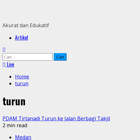
Skip
to
content
Akurat dan Edukatif
Primary
Artikel
Menu
Cari
untuk:
Live
Home
turun
turun
PDAM Tirtanadi Turun ke Jalan Berbagi Takjil
2 min read
Medan