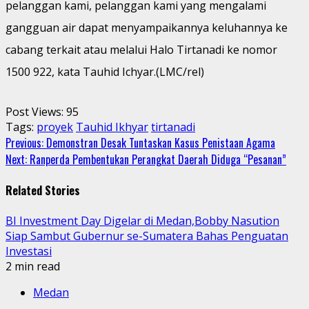
pelanggan kami, pelanggan kami yang mengalami
gangguan air dapat menyampaikannya keluhannya ke
cabang terkait atau melalui Halo Tirtanadi ke nomor
1500 922, kata Tauhid Ichyar.(LMC/rel)
Post Views:
95
Tags:
proyek
Tauhid Ikhyar
tirtanadi
Continue
Previous:
Demonstran Desak Tuntaskan Kasus Penistaan Agama
Next:
Ranperda Pembentukan Perangkat Daerah Diduga “Pesanan”
Reading
Related Stories
BI Investment Day Digelar di Medan,Bobby Nasution
Siap Sambut Gubernur se-Sumatera Bahas Penguatan
Investasi
2 min read
Medan