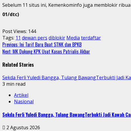
Sebelum 11 situs ini, Kemenkominfo juga memblokir ribuan
01/dtc)
Post Views:
144
Tags:
11
dewan pers
diblokir
Media
terdaftar
Continue
Previous:
Ini Tarif Baru Buat STNK dan BPKB
Next:
MK Dukung KPK Usut Kasus Patrialis Akbar
Reading
Related Stories
Sekda Ferli Yuledi Bangga, Tulang BawangTerbukti Jadi 
3 min read
Artikel
Nasional
Sekda Ferli Yuledi Bangga, Tulang BawangTerbukti Jadi Kawah C
2 Agustus 2026