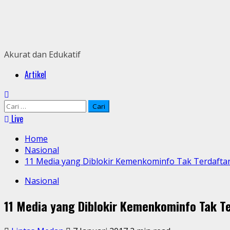
Skip
to
content
Akurat dan Edukatif
Primary
Artikel
Menu
Cari
untuk:
Live
Home
Nasional
11 Media yang Diblokir Kemenkominfo Tak Terdaftar
Nasional
11 Media yang Diblokir Kemenkominfo Tak Te