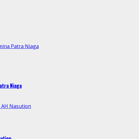
mina Patra Niaga
atra Niaga
l AH Nasution
ution