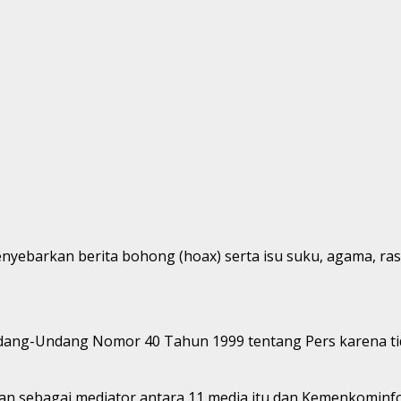
menyebarkan berita bohong (hoax) serta isu suku, agama, ra
dang-Undang Nomor 40 Tahun 1999 tentang Pers karena tid
an sebagai mediator antara 11 media itu dan Kemenkominf