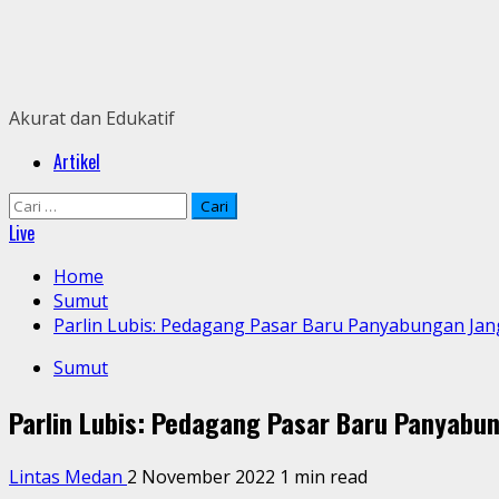
Skip
to
content
Akurat dan Edukatif
Primary
Artikel
Menu
Cari
untuk:
Live
Home
Sumut
Parlin Lubis: Pedagang Pasar Baru Panyabungan Jan
Sumut
Parlin Lubis: Pedagang Pasar Baru Panyabu
Lintas Medan
2 November 2022
1 min read