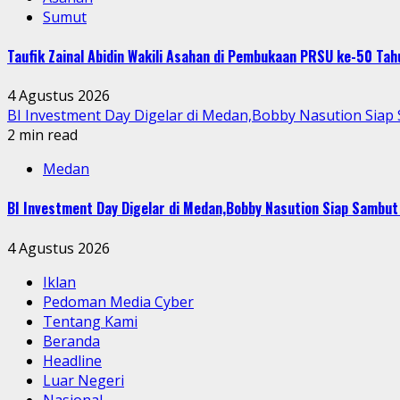
Sumut
Taufik Zainal Abidin Wakili Asahan di Pembukaan PRSU ke-50 T
4 Agustus 2026
BI Investment Day Digelar di Medan,Bobby Nasution Sia
2 min read
Medan
BI Investment Day Digelar di Medan,Bobby Nasution Siap Sambu
4 Agustus 2026
Iklan
Pedoman Media Cyber
Tentang Kami
Beranda
Headline
Luar Negeri
Nasional