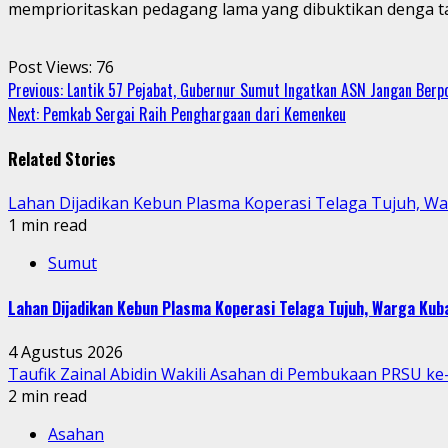
memprioritaskan pedagang lama yang dibuktikan denga t
Post Views:
76
Continue
Previous:
Lantik 57 Pejabat, Gubernur Sumut Ingatkan ASN Jangan Berpol
Next:
Pemkab Sergai Raih Penghargaan dari Kemenkeu
Reading
Related Stories
Lahan Dijadikan Kebun Plasma Koperasi Telaga Tujuh, W
1 min read
Sumut
Lahan Dijadikan Kebun Plasma Koperasi Telaga Tujuh, Warga Ku
4 Agustus 2026
Taufik Zainal Abidin Wakili Asahan di Pembukaan PRSU k
2 min read
Asahan