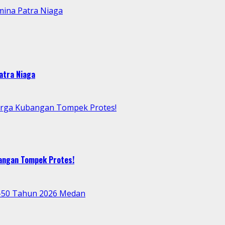
mina Patra Niaga
atra Niaga
arga Kubangan Tompek Protes!
bangan Tompek Protes!
e-50 Tahun 2026 Medan