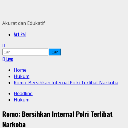
Skip
to
content
Akurat dan Edukatif
Primary
Artikel
Menu
Cari
untuk:
Live
Home
Hukum
Romo: Bersihkan Internal Polri Terlibat Narkoba
Headline
Hukum
Romo: Bersihkan Internal Polri Terlibat
Narkoba