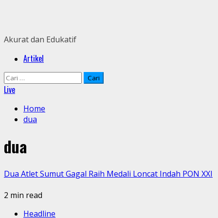
Skip
to
content
Akurat dan Edukatif
Primary
Artikel
Menu
Cari
untuk:
Live
Home
dua
dua
Dua Atlet Sumut Gagal Raih Medali Loncat Indah PON XXI
2 min read
Headline