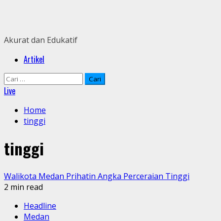
Skip
to
content
Akurat dan Edukatif
Primary
Artikel
Menu
Cari
untuk:
Live
Home
tinggi
tinggi
Walikota Medan Prihatin Angka Perceraian Tinggi
2 min read
Headline
Medan