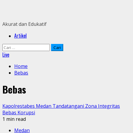
Skip
to
content
Akurat dan Edukatif
Primary
Artikel
Menu
Cari
untuk:
Live
Home
Bebas
Bebas
Kapolrestabes Medan Tandatangani Zona Integritas
Bebas Korupsi
1 min read
Medan