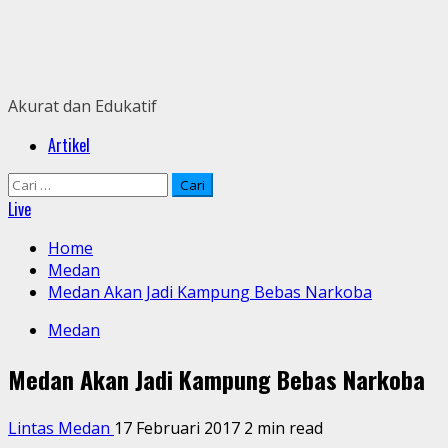
Skip
to
content
Akurat dan Edukatif
Primary
Artikel
Menu
Cari
untuk:
Live
Home
Medan
Medan Akan Jadi Kampung Bebas Narkoba
Medan
Medan Akan Jadi Kampung Bebas Narkoba
Lintas Medan
17 Februari 2017
2 min read