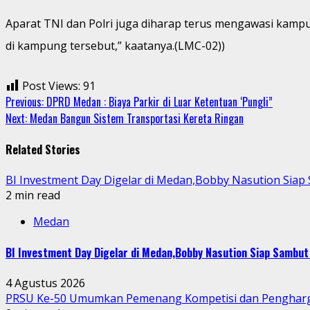
Aparat TNI dan Polri juga diharap terus mengawasi kamp
di kampung tersebut,” kaatanya.(LMC-02))
Post Views:
91
Continue
Previous:
DPRD Medan : Biaya Parkir di Luar Ketentuan ‘Pungli”
Next:
Medan Bangun Sistem Transportasi Kereta Ringan
Reading
Related Stories
BI Investment Day Digelar di Medan,Bobby Nasution Sia
2 min read
Medan
BI Investment Day Digelar di Medan,Bobby Nasution Siap Sambu
4 Agustus 2026
PRSU Ke-50 Umumkan Pemenang Kompetisi dan Penghar