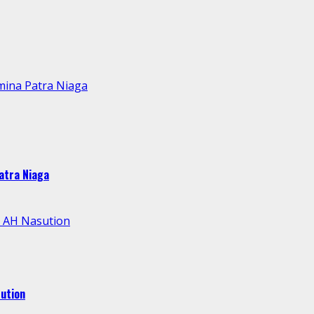
mina Patra Niaga
atra Niaga
l AH Nasution
ution