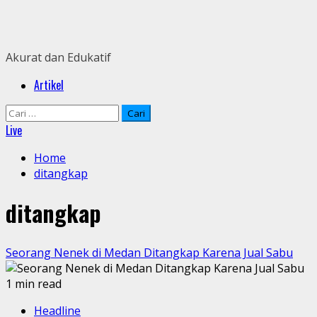
Skip
to
content
Akurat dan Edukatif
Primary
Artikel
Menu
Cari
untuk:
Live
Home
ditangkap
ditangkap
Seorang Nenek di Medan Ditangkap Karena Jual Sabu
1 min read
Headline