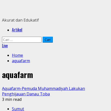
Skip
to
content
Akurat dan Edukatif
Primary
Artikel
Menu
Cari
untuk:
Live
Home
aquafarm
aquafarm
Aquafarm-Pemuda Muhammadiyah Lakukan
Penghijauan Danau Toba
3 min read
Sumut