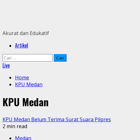
Skip
to
content
Akurat dan Edukatif
Primary
Artikel
Menu
Cari
untuk:
Live
Home
KPU Medan
KPU Medan
KPU Medan Belum Terima Surat Suara Pilpres
2 min read
Medan