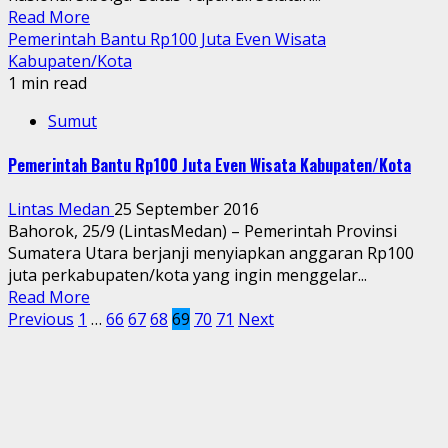
Read More
Pemerintah Bantu Rp100 Juta Even Wisata
Kabupaten/Kota
1 min read
Sumut
Pemerintah Bantu Rp100 Juta Even Wisata Kabupaten/Kota
Lintas Medan
25 September 2016
Bahorok, 25/9 (LintasMedan) – Pemerintah Provinsi
Sumatera Utara berjanji menyiapkan anggaran Rp100
juta perkabupaten/kota yang ingin menggelar...
Read More
Paginasi
Previous
1
…
66
67
68
69
70
71
Next
pos