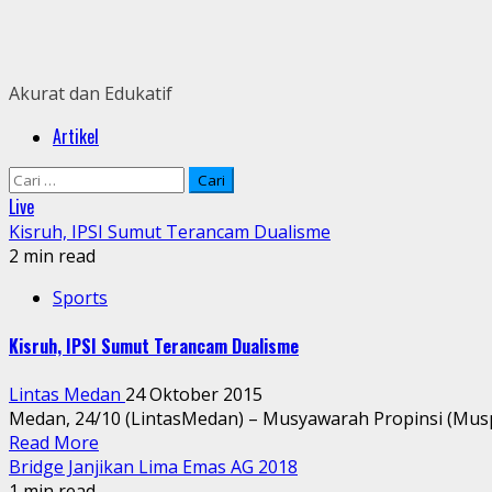
Skip
to
content
Akurat dan Edukatif
Primary
Artikel
Menu
Cari
untuk:
Live
Kisruh, IPSI Sumut Terancam Dualisme
2 min read
Sports
Kisruh, IPSI Sumut Terancam Dualisme
Lintas Medan
24 Oktober 2015
Medan, 24/10 (LintasMedan) – Musyawarah Propinsi (Muspro
Read More
Bridge Janjikan Lima Emas AG 2018
1 min read