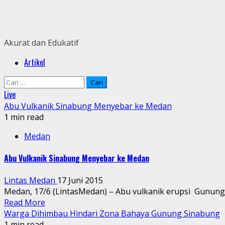
Skip
to
content
Akurat dan Edukatif
Primary
Artikel
Menu
Cari
untuk:
Live
Abu Vulkanik Sinabung Menyebar ke Medan
1 min read
Medan
Abu Vulkanik Sinabung Menyebar ke Medan
Lintas Medan
17 Juni 2015
Medan, 17/6 (LintasMedan) – Abu vulkanik erupsi Gunung 
Read More
Warga Dihimbau Hindari Zona Bahaya Gunung Sinabung
1 min read