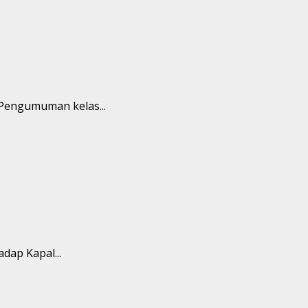
“Pengumuman kelas...
dap Kapal...